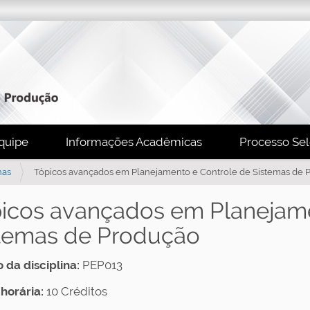
quipe
Informações Acadêmicas
Processo Sel
nas
Tópicos avançados em Planejamento e Controle de Sistemas de 
icos avançados em Planejame
temas de Produção
 da disciplina:
PEP013
horária:
10 Créditos