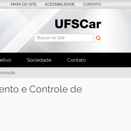
MAPA DO SITE
ACESSIBILIDADE
CONTATO
Busca
Busca Avançada…
etivo
Sociedade
Contato
Produção
nto e Controle de