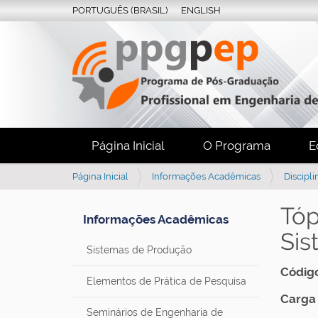
PORTUGUÊS (BRASIL)
ENGLISH
Página Inicial
O Programa
E
V
Página Inicial
Informações Acadêmicas
Discipli
o
c
Tóp
Informações Acadêmicas
ê
Sis
e
Sistemas de Produção
s
t
Código
á
Elementos de Prática de Pesquisa
a
Carga 
q
Seminários de Engenharia de