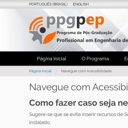
PORTUGUÊS (BRASIL)
ENGLISH
Página Inicial
O Programa
E
V
Página Inicial
Navegue com Acessibilidade
o
c
Navegue com Acessibi
ê
e
Como fazer caso seja ne
s
t
á
Sugere-se que se evite inserir recursos de Sc
a
instalado.
q