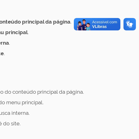
nteúdo principal da página
.
nu principal
.
erna
.
te
.
 do conteúdo principal da página.
do menu principal.
sca interna.
 do site.