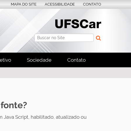
MAPA DO SITE
ACESSIBILIDADE
CONTATO
Busca
Busca Avançada…
etivo
Sociedade
Contato
 fonte?
 Java Script, habilitado, atualizado ou