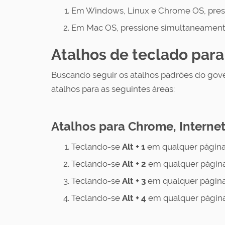
u
Em Windows, Linux e Chrome OS, pres
i
:
Em Mac OS, pressione simultaneament
Atalhos de teclado par
Buscando seguir os atalhos padrões do gove
atalhos para as seguintes áreas:
Atalhos para Chrome, Internet
Teclando-se
Alt + 1
em qualquer página
Teclando-se
Alt + 2
em qualquer página
Teclando-se
Alt + 3
em qualquer página
Teclando-se
Alt + 4
em qualquer página