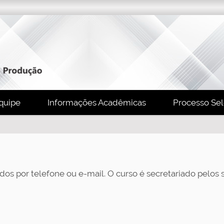
quipe
Informações Acadêmicas
Processo Sel
dos por telefone ou e-mail. O curso é secretariado pelos 