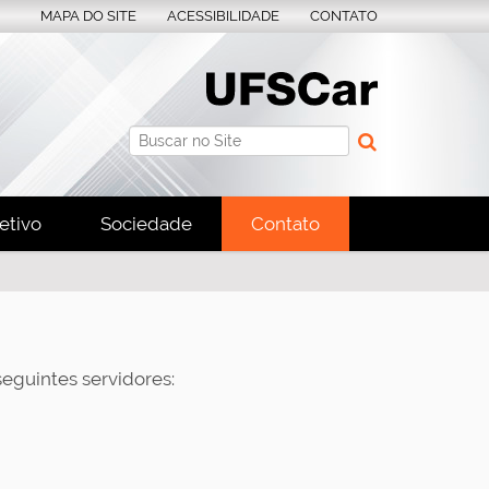
MAPA DO SITE
ACESSIBILIDADE
CONTATO
Busca
Busca Avançada…
etivo
Sociedade
Contato
seguintes servidores: