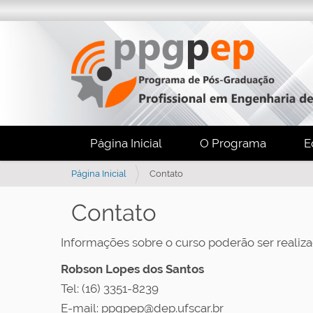
Página Inicial
O Programa
E
V
Página Inicial
Contato
o
c
Contato
ê
e
Informações sobre o curso poderão ser realiza
s
t
Robson Lopes dos Santos
á
Tel: (16) 3351-8239
a
q
E-mail: ppgpep@dep.ufscar.br