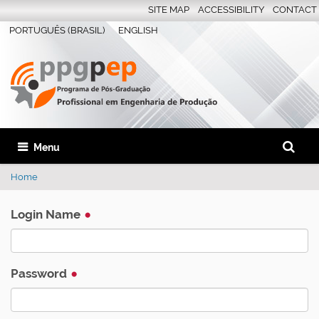
SITE MAP
ACCESSIBILITY
CONTACT
PORTUGUÊS (BRASIL)
ENGLISH
Search S
Toggle navigation
Advanc
Home
Login Name
Password