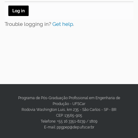
Trouble logging in?
Get help
.
Programa de Pós-Graduação Profissional em Engenharia de
Produção - UFSCar
Rodovia Washington Luis, km 235 - São Carlos - SP - BR
CEP: 13565-905
Telefone: +55 16 3351-8239 / 1809
E-mail: ppgpep@dep.ufscar.br