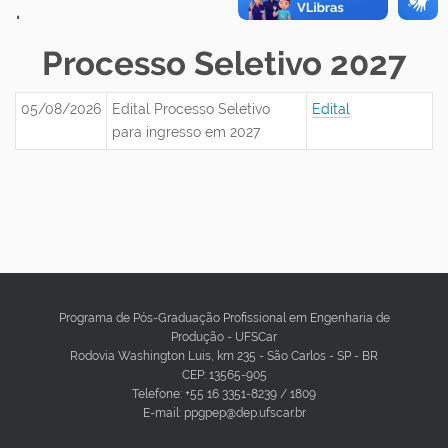
.
Processo Seletivo 2027
05/08/2026
Edital Processo Seletivo
Edital
para ingresso em 2027
Programa de Pós-Graduação Profissional em Engenharia de
Produção - UFSCar
Rodovia Washington Luis, km 235 - São Carlos - SP - BR
CEP: 13565-905
Telefone: +55 16 3351-8239 / 1809
E-mail: ppgpep@dep.ufscar.br