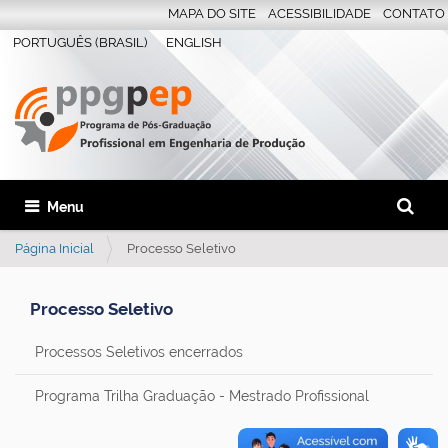
MAPA DO SITE
ACESSIBILIDADE
CONTATO
PORTUGUÊS (BRASIL)
ENGLISH
Busca
Toggle navigation
Busca 
Página Inicial
Processo Seletivo
Processo Seletivo
Processos Seletivos encerrados
Programa Trilha Graduação - Mestrado Profissional