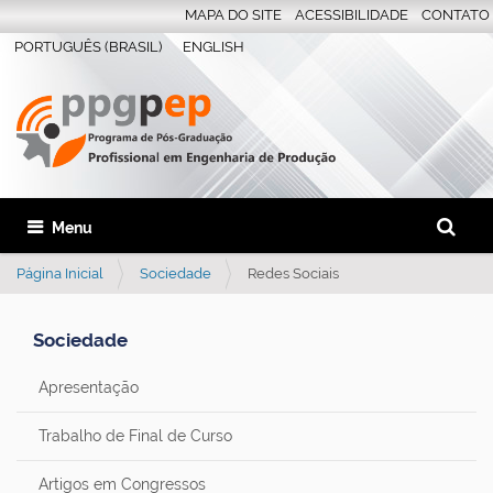
MAPA DO SITE
ACESSIBILIDADE
CONTATO
PORTUGUÊS (BRASIL)
ENGLISH
Busca
Toggle navigation
Busca 
Página Inicial
Sociedade
Redes Sociais
Sociedade
Apresentação
Trabalho de Final de Curso
Artigos em Congressos