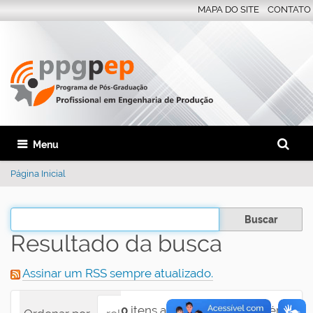
MAPA DO SITE
CONTATO
Busca
Toggle navigation
Busca 
Página Inicial
Filtrar os resultados
Resultado da busca
Assinar um RSS sempre atualizado.
0
itens atendem ao seu critério.