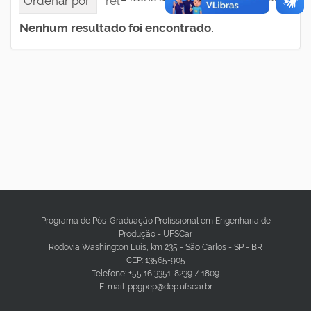
Ordenar por
relevância
data (mais recente pri
Nenhum resultado foi encontrado.
Programa de Pós-Graduação Profissional em Engenharia de
Produção - UFSCar
Rodovia Washington Luis, km 235 - São Carlos - SP - BR
CEP: 13565-905
Telefone: +55 16 3351-8239 / 1809
E-mail: ppgpep@dep.ufscar.br