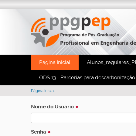
Página Inicial
Alunos_regulares_P
ODS 13 - Parcerias para descarbonização
V
Página Inicial
o
c
Nome do Usuário
ê
e
s
t
Senha
á