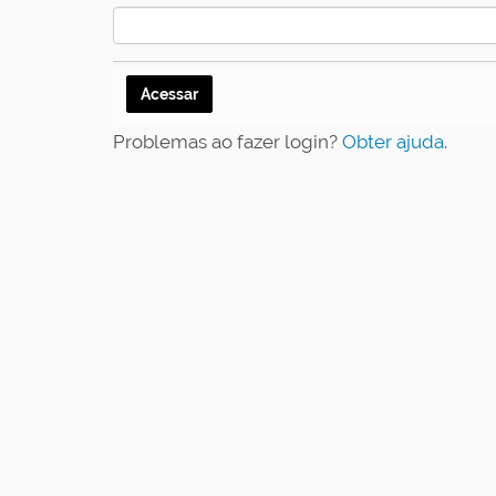
a
q
u
i
:
Problemas ao fazer login?
Obter ajuda
.