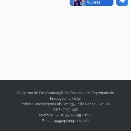
Programa de Pós-Graduação Profissional em Engenharia de
Produção - UFSCar
Rodovia Washington Luis, km 235 - São Carlos - SP - BR
CEP: 13565-905
Telefone: +55 16 3351-8239 / 1809
E-mail: ppgpep@dep.ufscar.br