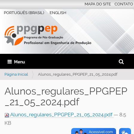
MAPA DO SITE
CONTATO
PORTUGUÊS (BRASIL)
ENGLISH
Busca
Toggle navigation
Busca 
Página Inicial
Alunos_regulares_PPGPEP_21_05_2024.pdf
Alunos_regulares_PPGPEP
_21_05_2024.pdf
Alunos_regulares_PPGPEP_21_05_2024.pdf
— 8.5
KB