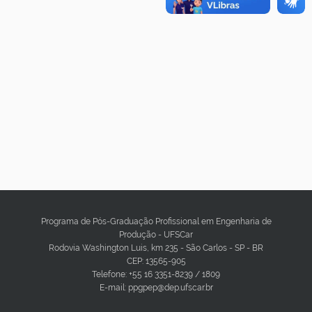
Programa de Pós-Graduação Profissional em Engenharia de
Produção - UFSCar
Rodovia Washington Luis, km 235 - São Carlos - SP - BR
CEP: 13565-905
Telefone: +55 16 3351-8239 / 1809
E-mail: ppgpep@dep.ufscar.br