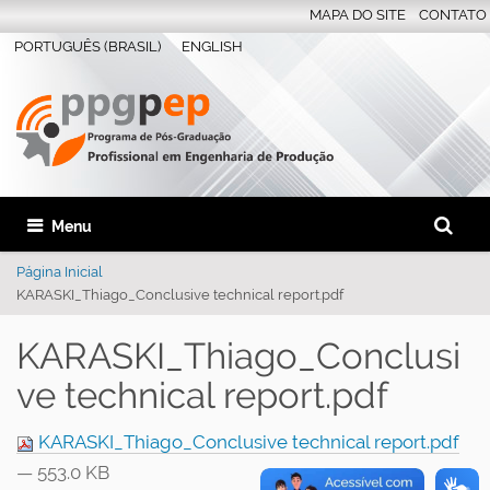
MAPA DO SITE
CONTATO
PORTUGUÊS (BRASIL)
ENGLISH
Busca
Toggle navigation
Busca 
Página Inicial
KARASKI_Thiago_Conclusive technical report.pdf
KARASKI_Thiago_Conclusi
ve technical report.pdf
KARASKI_Thiago_Conclusive technical report.pdf
— 553.0 KB