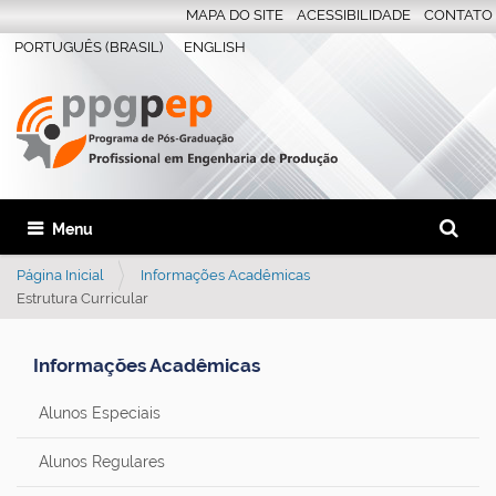
MAPA DO SITE
ACESSIBILIDADE
CONTATO
PORTUGUÊS (BRASIL)
ENGLISH
Busca
Toggle navigation
Busca 
Página Inicial
Informações Acadêmicas
Estrutura Curricular
Informações Acadêmicas
Alunos Especiais
Alunos Regulares