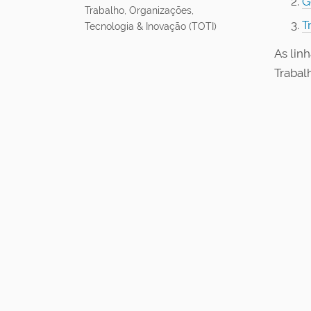
G
u
Trabalho, Organizações,
i
T
Tecnologia & Inovação (TOTI)
:
As lin
Trabal