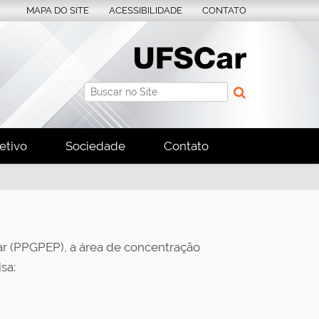
MAPA DO SITE
ACESSIBILIDADE
CONTATO
Busca
Busca Avançada…
etivo
Sociedade
Contato
r (PPGPEP), a área de concentração
sa: