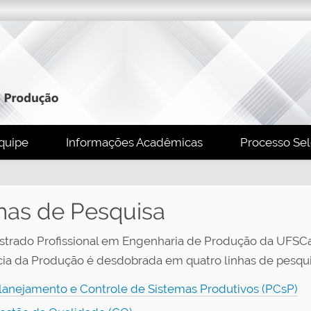
quipe
Informações Acadêmicas
Processo Sel
has de Pesquisa
trado Profissional em Engenharia de Produção da UFSCa
ia da Produção é desdobrada em quatro linhas de pesqui
lanejamento e Controle de Sistemas Produtivos (PCsP)