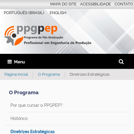
MAPA DO SITE
ACESSIBILIDADE
CONTATO
PORTUGUÊS (BRASIL)
ENGLISH
Busca
Toggle navigation
Busca 
Página Inicial
O Programa
Diretrizes Estratégicas
O Programa
Por que cursar o PPGPEP?
Histórico
Diretrizes Estratégicas