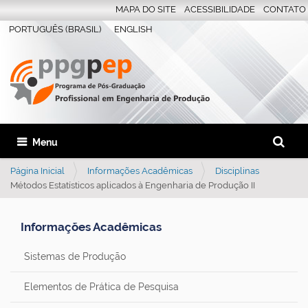
MAPA DO SITE
ACESSIBILIDADE
CONTATO
PORTUGUÊS (BRASIL)
ENGLISH
Busca
Toggle navigation
Busca 
Página Inicial
Informações Acadêmicas
Disciplinas
Métodos Estatísticos aplicados à Engenharia de Produção II
Informações Acadêmicas
Sistemas de Produção
Elementos de Prática de Pesquisa