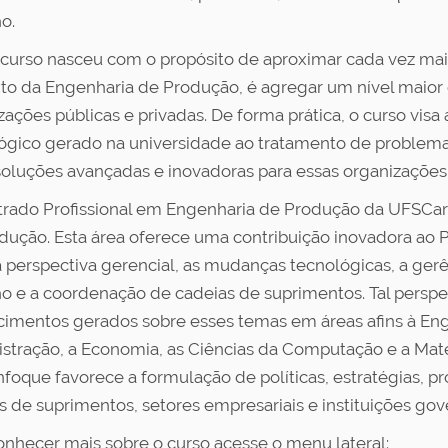
o.
curso nasceu com o propósito de aproximar cada vez mais
to da Engenharia de Produção, é agregar um nível maior 
zações públicas e privadas. De forma prática, o curso visa 
ógico gerado na universidade ao tratamento de problem
soluções avançadas e inovadoras para essas organizações
rado Profissional em Engenharia de Produção da UFSCar
dução. Esta área oferece uma contribuição inovadora ao Pa
a perspectiva gerencial, as mudanças tecnológicas, a ger
ho e a coordenação de cadeias de suprimentos. Tal persp
imentos gerados sobre esses temas em áreas afins à En
stração, a Economia, as Ciências da Computação e a Matem
nfoque favorece a formulação de políticas, estratégias,
s de suprimentos, setores empresariais e instituições go
onhecer mais sobre o curso acesse o menu lateral: