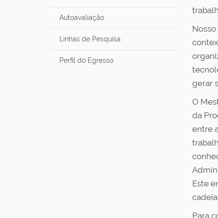
u
trabalh
i
Autoavaliação
:
Nosso 
Linhas de Pesquisa
contex
organi
Perfil do Egresso
tecnol
gerar 
O Mest
da Pro
entre 
trabal
conhec
Admini
Este e
cadeia
Para c