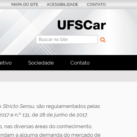
MAPA DO SITE
ACESSIBILIDADE
CONTATO
Busca
Busca Avançada…
etivo
Sociedade
Contato
o
Stricto Sensu
, são regulamentados pelas
017 e n.º 131, de 28 de junho de 2017.
is, nas diversas áreas do conhecimento,
 atendam a alguma demanda do mercado de