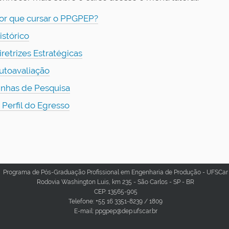
or que cursar o PPGPEP?
istórico
iretrizes Estratégicas
utoavaliação
inhas de Pesquisa
 Perfil do Egresso
Programa de Pós-Graduação Profissional em Engenharia de Produção - UFSCar
Rodovia Washington Luis, km 235 - São Carlos - SP - BR
CEP: 13565-905
Telefone: +55 16 3351-8239 / 1809
E-mail: ppgpep@dep.ufscar.br