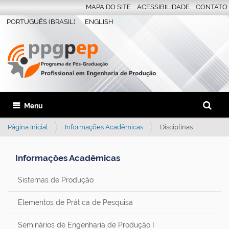
MAPA DO SITE
ACESSIBILIDADE
CONTATO
PORTUGUÊS (BRASIL)
ENGLISH
Busca
Toggle navigation
Busca 
Página Inicial
Informações Acadêmicas
Disciplinas
Informações Acadêmicas
Sistemas de Produção
Elementos de Prática de Pesquisa
Seminários de Engenharia de Produção I