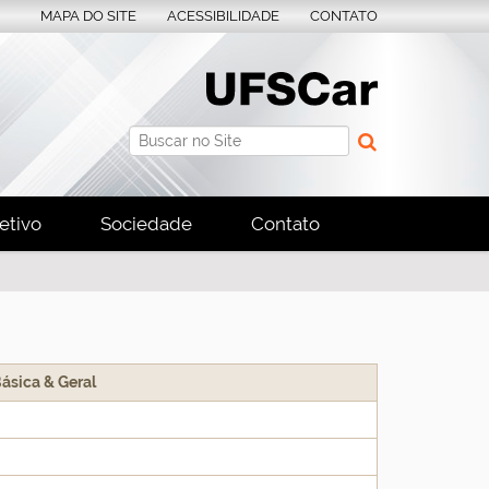
MAPA DO SITE
ACESSIBILIDADE
CONTATO
Busca
Busca Avançada…
etivo
Sociedade
Contato
ásica & Geral