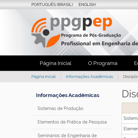
PORTUGUÊS (BRASIL)
ENGLISH
Página Inicial
O Programa
E
V
Página Inicial
Informações Acadêmicas
Discipli
o
c
Dis
Informações Acadêmicas
ê
e
Sistemas de Produção
s
t
Sistem
á
Elementos de Prática de Pesquisa
a
Elemen
q
Seminários de Engenharia de