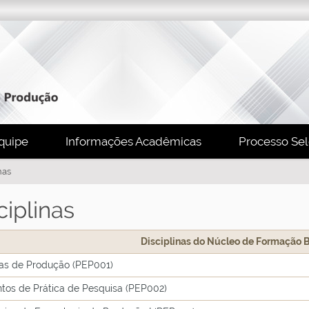
quipe
Informações Acadêmicas
Processo Sel
nas
ciplinas
Disciplinas do Núcleo de Formação B
as de Produção (PEP001)
tos de Prática de Pesquisa (PEP002)