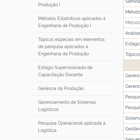
Seminá
u
Produção I
i
Método
:
Métodos Estatísticos aplicados à
Métodos
Engenharia de Produção I
Anális
Tópicos especiais em elementos
Estági
de pesquisa aplicados à
Engenharia de Produção
Tópico
Estágio Supervisionado de
Capacitação Docente
Gerênc
Gerenc
Gerência da Produção
Pesqui
Gerenciamento de Sistemas
Pesqui
Logísticos
Sistem
Pesquisa Operacional aplicada à
Gestão
Logística
Sequen